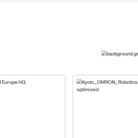
a
rede
global
de
tagem
local