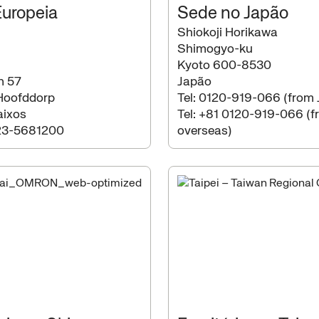
uropeia
Sede no Japão
Shiokoji Horikawa
Shimogyo-ku
Kyoto 600-8530
n 57
Japão
Hoofddorp
Tel:
0120-919-066 (from 
aixos
Tel:
+81 0120-919-066 (f
23-5681200
overseas)