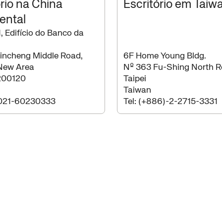
ório na China
Escritório em Taiw
ental
, Edifício do Banco da
incheng Middle Road,
6F Home Young Bldg.
New Area
Nº 363 Fu-Shing North R
200120
Taipei
Taiwan
021-60230333
Tel:
(+886)-2-2715-3331