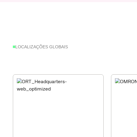
LOCALIZAÇÕES GLOBAIS
Noss
robótica—sua
van