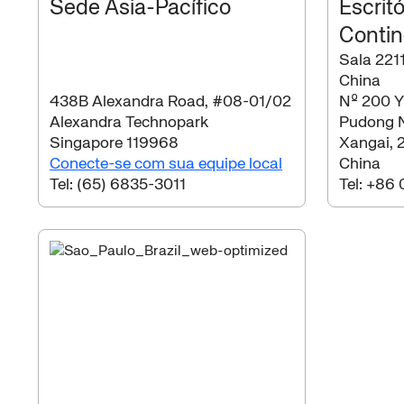
Sede Ásia-Pacífico
Escrit
Contin
Sala 2211
China
438B Alexandra Road, #08-01/02
Nº 200 Y
Alexandra Technopark
Pudong 
Singapore 119968
Xangai, 
Conecte-se com sua equipe local
China
Tel:
(65) 6835-3011
Tel:
+86 