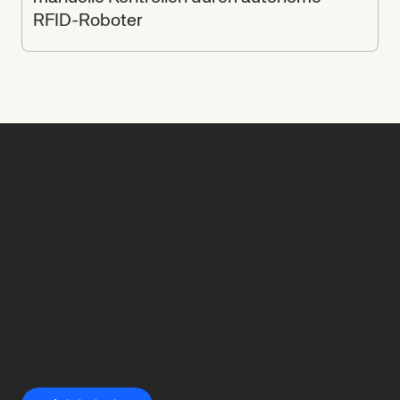
RFID-Roboter
Beginnen
Sie
Ihre
Reise
mit
OMRON