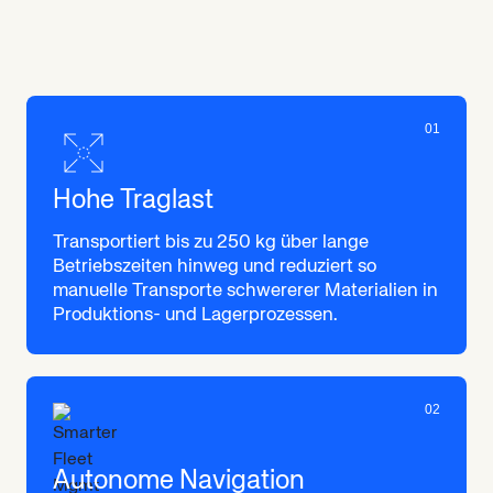
LD-250
–
die
intelligentere
Art,
Material
zu
bewegen
01
Hohe Traglast
Transportiert bis zu 250 kg über lange
Betriebszeiten hinweg und reduziert so
manuelle Transporte schwererer Materialien in
Produktions- und Lagerprozessen.
02
Autonome Navigation