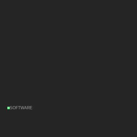
SOFTWARE
Flotte
skalieren,