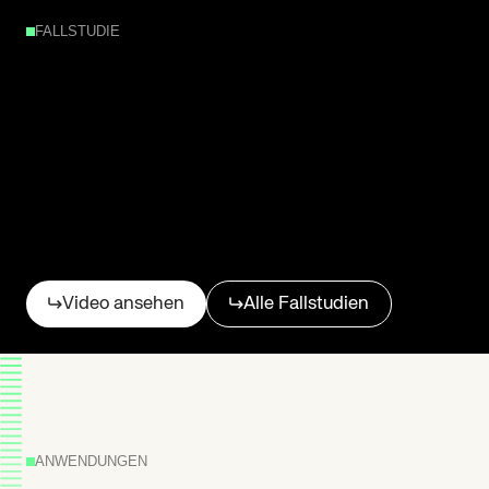
FALLSTUDIE
Wie
Grupo
Antolin
100
%
der
Transfers
mit
LD-250
AMRs
und
Cobots
automatisiert
Video ansehen
Alle Fallstudien
hat
ANWENDUNGEN