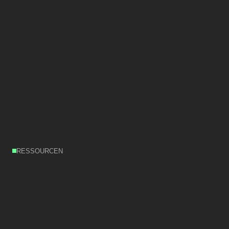
RESSOURCEN
Robotik
Know-how
jederzeit
verfügbar