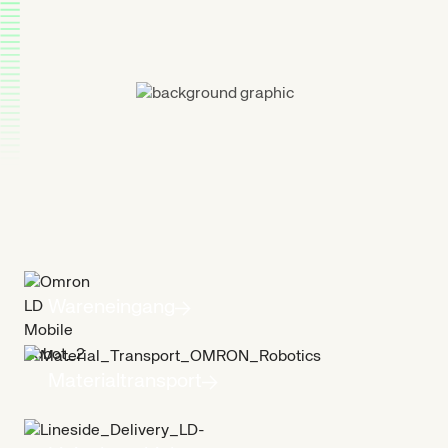
Maßgeschneiderte
AMR-Lösungen
für
effiziente
Materialflüsse
Wareneingang
Materialtransport