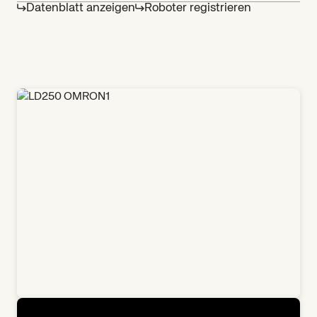
Datenblatt anzeigen
Roboter registrieren
Maximale Nutzlast
250 kg
Maximale Geschwindigkeit
1,2 m/s
13 h (ohne Nutzlast), 10 h (volle
Betriebszeit
Nutzlast)
Galerie
Ladezeit
2 h 10 m (bei 20-80 % Aufladung)
Maximale Steigung
1,7° / 3% Steigung
Steuerung
MobilePlanner