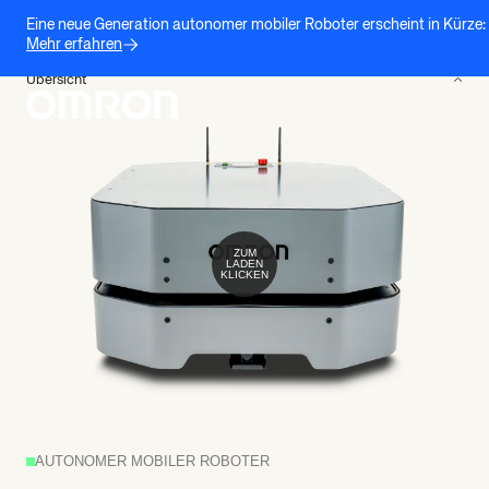
Eine neue Generation autonomer mobiler Roboter erscheint in Kürze:
Mehr erfahren
Übersicht
ZUM
LADEN
KLICKEN
AUTONOMER MOBILER ROBOTER