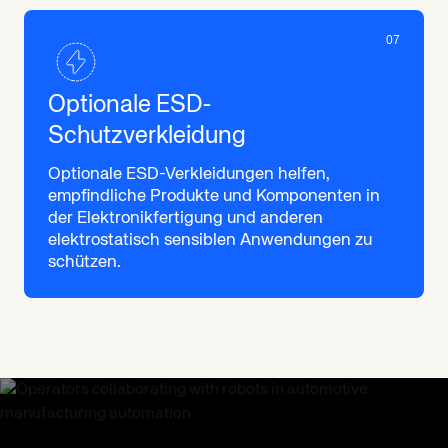
07
Optionale ESD-
Schutzverkleidung
Optionale ESD-Verkleidungen helfen,
empfindliche Produkte und Komponenten in
der Elektronikfertigung und anderen
elektrostatisch sensiblen Anwendungen zu
schützen.