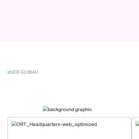
SEDI GLOBALI
La
nostra
rete
robotica
globale:
il
tuo
vantaggio
locale