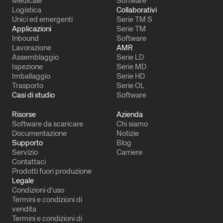
Medicale
Software
Logistica
Collaborativi
Unici ed emergenti
Serie TM S
Applicazioni
Serie TM
Inbound
Software
Lavorazione
AMR
Assemblaggio
Serie LD
Ispezione
Serie MD
Imballaggio
Serie HD
Trasporto
Serie OL
Casi di studio
Software
Risorse
Azienda
Software da scaricare
Chi siamo
Documentazione
Notizie
Supporto
Blog
Servizio
Carriere
Contattaci
Prodotti fuori produzione
Legale
Condizioni d'uso
Termini e condizioni di
vendita
Termini e condizioni di