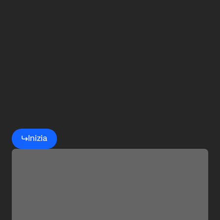
Inizia
il
tuo
viaggio
con
OMRON
Inizia
Robotics