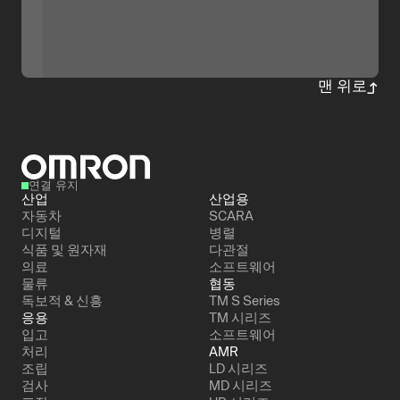
맨 위로
연결 유지
산업
산업용
자동차
SCARA
디지털
병렬
식품 및 원자재
다관절
의료
소프트웨어
물류
협동
독보적 & 신흥
TM S Series
응용
TM 시리즈
입고
소프트웨어
처리
AMR
조립
LD 시리즈
검사
MD 시리즈