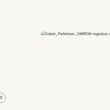
ntegral
0