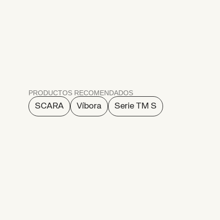
de
alta
velocidad
PRODUCTOS RECOMENDADOS
SCARA
Víbora
Serie TM S