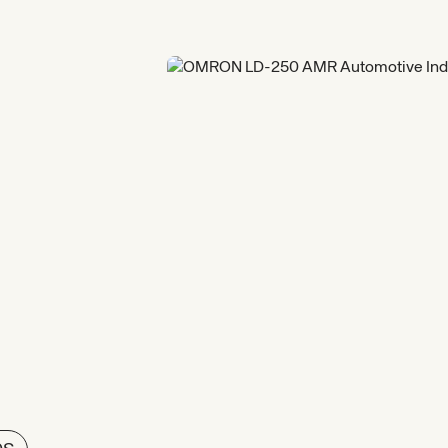
nomo
de