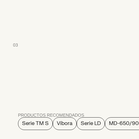
03
Flujo
de
material
i
PRODUCTOS RECOMENDADOS
Serie TM S
Víbora
Serie LD
MD-650/90