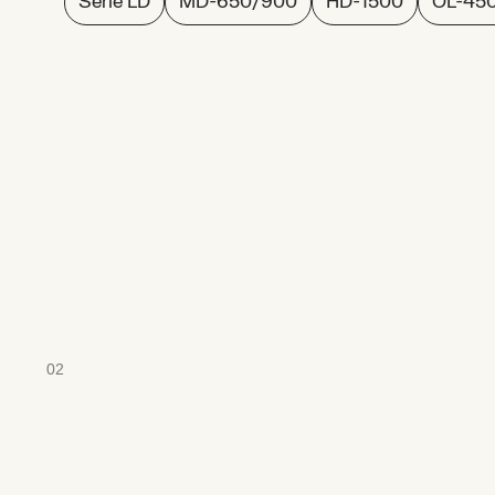
Serie LD
MD-650/900
HD-1500
OL-45
02
Montaje
de
auto