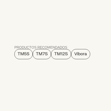
Inspección
y
medi
de
la
calidad
PRODUCTOS RECOMENDADOS
TM5S
TM7S
TM12S
Víbora