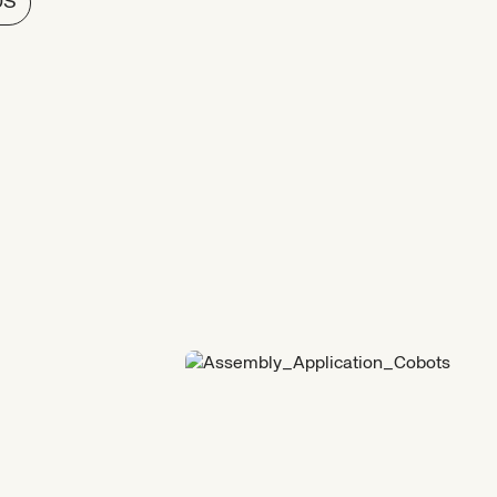
0S
moción