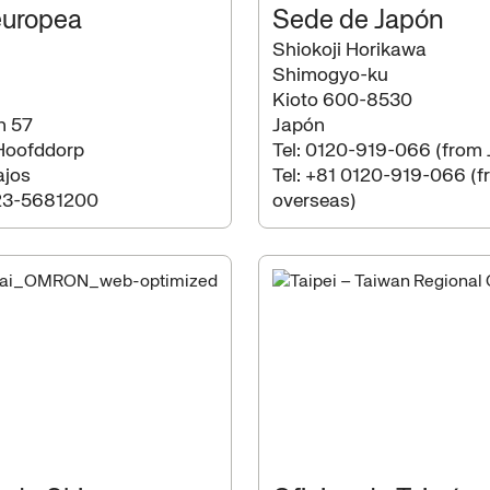
europea
Sede de Japón
Shiokoji Horikawa
Shimogyo-ku
Kioto 600-8530
n 57
Japón
Hoofddorp
Tel:
0120-919-066 (from 
ajos
Tel:
+81 0120-919-066 (f
23-5681200
overseas)