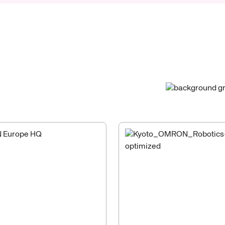
ra
red
global
de
ja
local