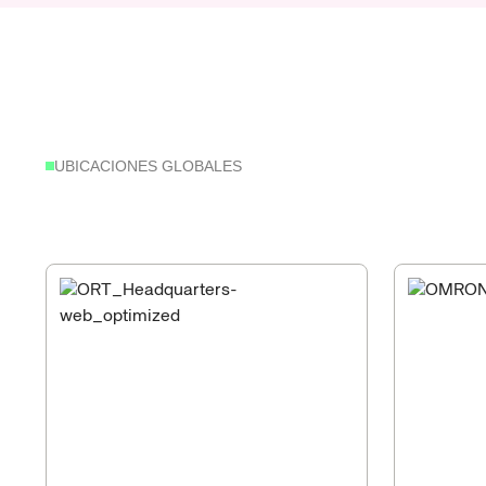
UBICACIONES GLOBALES
Nuest
robótica:
su
venta