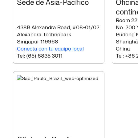
Sede de Asia-Pacífico
Oficin
contin
Room 221
438B Alexandra Road, #08-01/02
No. 200 
Alexandra Technopark
Pudong 
Singapur 119968
Shanghái
Conecta con tu equipo local
China
Tel:
(65) 6835 3011
Tel:
+86 