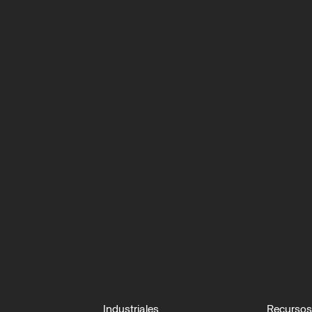
viaje
con
OMR
Industriales
Recursos